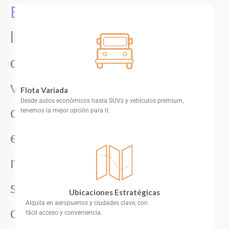
Experimenta
la
libertad
de
viajar
Flota Variada
Desde autos económicos hasta SUVs y vehículos premium,
con
tenemos la mejor opción para ti.
el
mejor
servicio
Ubicaciones Estratégicas
Alquila en aeropuertos y ciudades clave, con
de
fácil acceso y conveniencia.